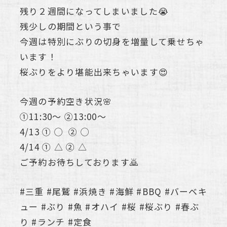
残り２週間になってしまいました😭
残少しの期間という事で
今週は特別にぶりの切身を増量して乗せちゃ
います！
桜ぶりをより堪能出来ちゃいます😍
今週の予約空き状況🌸
①11:30〜 ②13:00〜
4/13 ① ◯ ② ◯
4/14 ① △ ② △
ご予約お待ちしております🙇
#三重 #尾鷲 #浜焼き #海鮮 #BBQ #バーベキ
ュー #ぶり #魚 #オハイ #桜 #桜ぶり #春ぶ
り #ランチ #定食