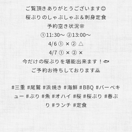
ご覧頂きありがとうございます😊
桜ぶりのしゃぶしゃぶ＆刺身定食
予約空き状況🌸
①11:30〜 ②13:00〜
4/6 ① ✕ ② △
4/7 ① ✕ ② ✕
今だけの桜ぶりを堪能出来ます！🐟
ご予約お待ちしております🙇
#三重 #尾鷲 #浜焼き #海鮮 #BBQ #バーベキ
ュー #ぶり #魚 #オハイ #桜 #桜ぶり #春ぶ
り #ランチ #定食